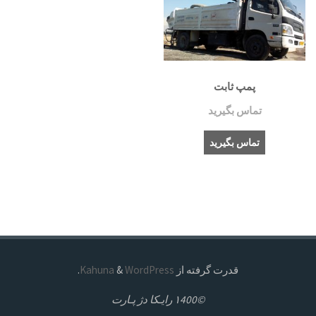
پمپ ثابت
تماس بگیرید
تماس بگیرید
قدرت گرفته از
Kahuna
WordPress
&
.
©۱400 رايـکا دژ پـارت