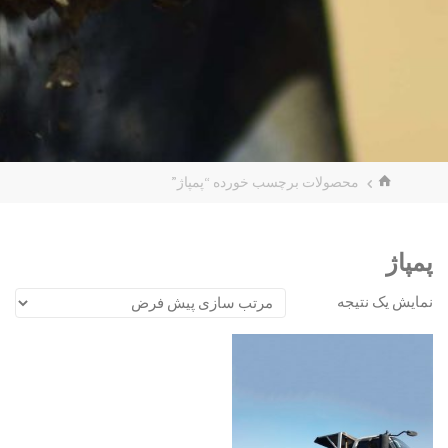
محصولات برچسب خورده “پمپاژ”
پمپاژ
نمایش یک نتیجه