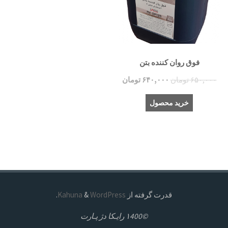
فوق روان کننده بتن
۶۵۰,۰۰۰
تومان
۶۴۰,۰۰۰
تومان
خرید محصول
قدرت گرفته از
Kahuna
WordPress
&
.
©۱400 رايـکا دژ پـارت